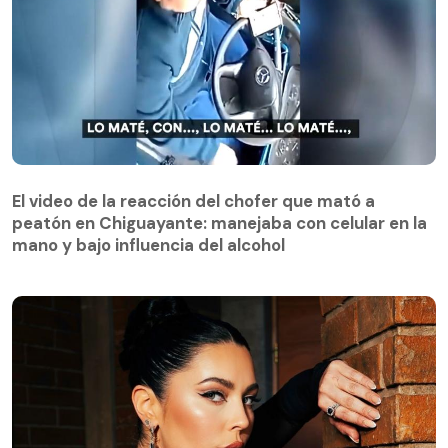
El video de la reacción del chofer que mató a
peatón en Chiguayante: manejaba con celular en la
El video de la reacción del chofer que mató a
mano y bajo influencia del alcohol
peatón en Chiguayante: manejaba con celular en la
mano y bajo influencia del alcohol