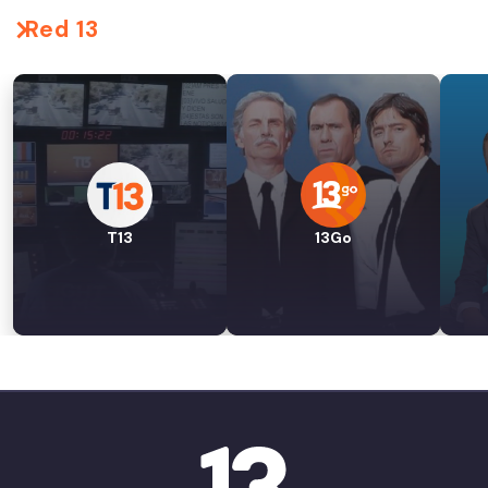
Red 13
T13
13Go