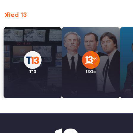
Red 13
T13
13Go