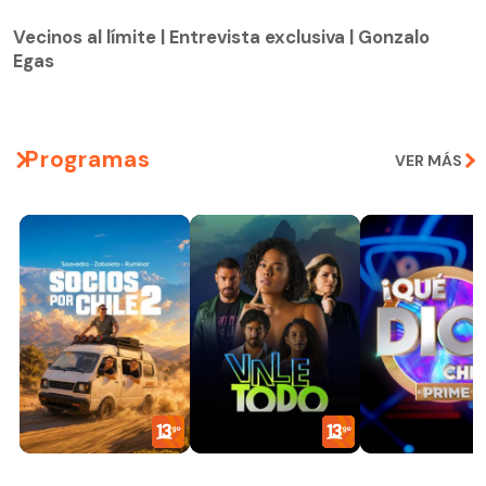
Vecinos al límite | Entrevista exclusiva | Gonzalo
Egas
Vecinos al límite | Entrevista exclusiva | Gonzalo
Egas
Programas
VER MÁS