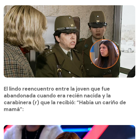
El lindo reencuentro entre la joven que fue
abandonada cuando era recién nacida y la
El lindo reencuentro entre la joven que fue
carabinera (r) que la recibió: “Había un cariño de
abandonada cuando era recién nacida y la
mamá”:
carabinera (r) que la recibió: “Había un cariño de
mamá”: