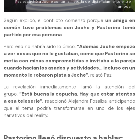
Paz escuchó a Joche contar la historia del distanciamiento entre
ambos
Según explicó, el conflicto comenzó porque
un amigo en
común tuvo problemas con Joche y Pastorino tomó
partido por esa persona
.
Pero eso no habría sido lo único.
“Además Joche empezó
a ver cosas que no le gustaban, como que Pastorino se
metía con minas comprometidas e invitaba a la pareja
cuando hacían los asados y actividades… incluso en un
momento le robaron plata a Joche”
, relató Paz.
La revelación inmediatamente llamó la atención del
grupo.
“Está buena la copucha. Hay que estar atentos
a esa teleserie”
, reaccionó Alejandra Fosalba, anticipando
que el tema podría transformarse en uno de los ejes
narrativos del reality.
Pastorino llegó dispuesto a hablar: