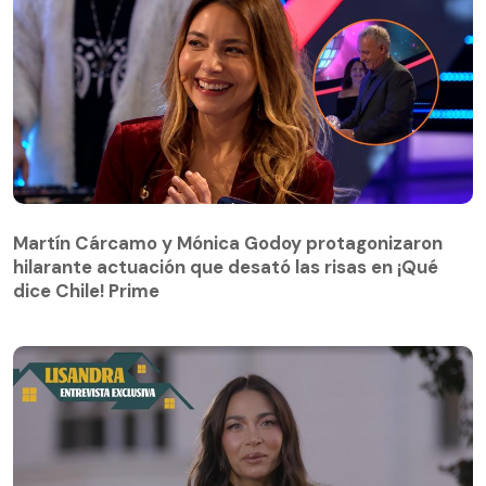
Martín Cárcamo y Mónica Godoy protagonizaron
hilarante actuación que desató las risas en ¡Qué
Martín Cárcamo y Mónica Godoy protagonizaron
dice Chile! Prime
hilarante actuación que desató las risas en ¡Qué
dice Chile! Prime