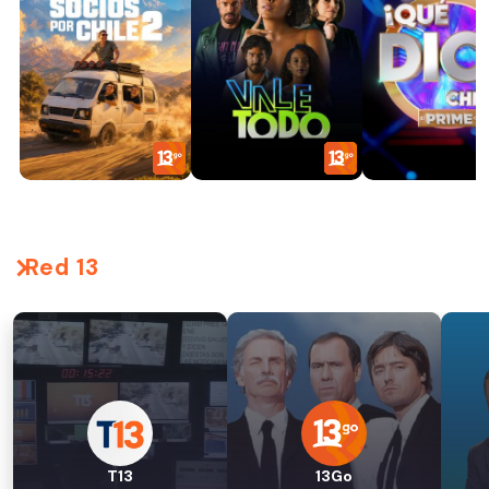
Red 13
T13
13Go