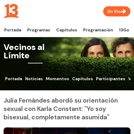
En Vivo
Portada
Programas
Capítulos
Programación
13Go
Vecinos al
Límite
Portada
Noticias
Momentos
Capítulos
Participantes
VO
Julia Fernándes abordó su orientación
sexual con Karla Constant: "Yo soy
bisexual, completamente asumida"