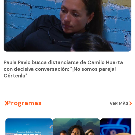
Paula Pavic busca distanciarse de Camilo Huerta
con decisiva conversación: "¡No somos pareja!
Paula Pavic busca distanciarse de Camilo Huerta
Córtenla"
con decisiva conversación: "¡No somos pareja!
Córtenla"
Programas
VER MÁS