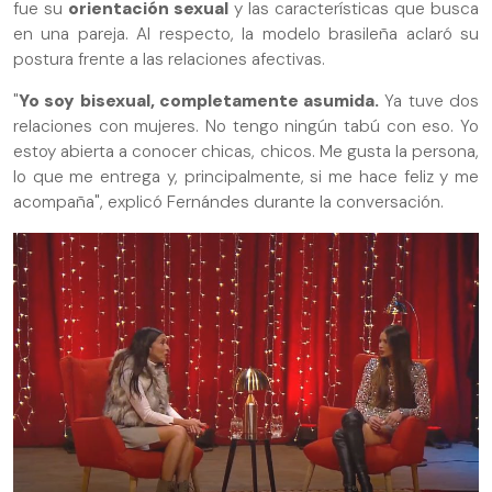
fue su
orientación sexual
y las características que busca
en una pareja. Al respecto, la modelo brasileña aclaró su
postura frente a las relaciones afectivas.
"
Yo soy bisexual, completamente asumida.
Ya tuve dos
relaciones con mujeres. No tengo ningún tabú con eso. Yo
estoy abierta a conocer chicas, chicos. Me gusta la persona,
lo que me entrega y, principalmente, si me hace feliz y me
acompaña", explicó Fernándes durante la conversación.