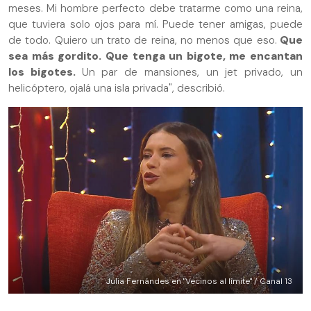
meses. Mi hombre perfecto debe tratarme como una reina,
que tuviera solo ojos para mí. Puede tener amigas, puede
de todo. Quiero un trato de reina, no menos que eso.
Que
sea más gordito. Que tenga un bigote, me encantan
los bigotes.
Un par de mansiones, un jet privado, un
helicóptero, ojalá una isla privada", describió.
Julia Fernándes en "Vecinos al límite" / Canal 13