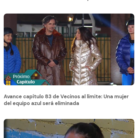
Avance capítulo 83 de Vecinos al límite: Una mujer
del equipo azul será eliminada
Avance capítulo 83 de Vecinos al límite: Una mujer
del equipo azul será eliminada