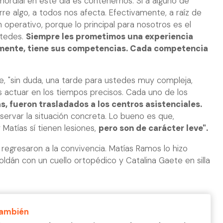
ordial en este día es contenernos. Si a alguno de
re algo, a todos nos afecta. Efectivamente, a raíz de
 operativo, porque lo principal para nosotros es el
stedes.
Siempre les prometimos una experiencia
iamente, tiene sus competencias. Cada competencia
e, "sin duda, una tarde para ustedes muy compleja,
s actuar en los tiempos precisos. Cada uno de los
s, fueron trasladados a los centros asistenciales.
rvar la situación concreta. Lo bueno es que,
Matías sí tienen lesiones,
pero son de carácter leve".
regresaron a la convivencia. Matías Ramos lo hizo
 Roldán con un cuello ortopédico y Catalina Gaete en silla
También