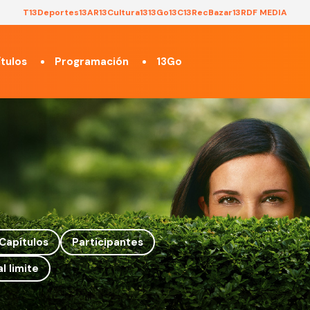
T13
Deportes13
AR13
Cultura13
13Go
13C
13Rec
Bazar13
RDF MEDIA
tulos
Programación
13Go
Capítulos
Participantes
l limite