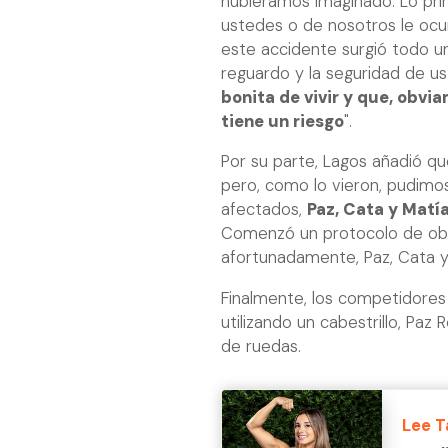
hubiéramos imaginado. Lo prim
ustedes o de nosotros le ocur
este accidente surgió todo un
reguardo y la seguridad de u
bonita de vivir y que, obv
tiene un riesgo
".
Por su parte, Lagos añadió qu
pero, como lo vieron, pudimo
afectados,
Paz, Cata y Matía
Comenzó un protocolo de obse
afortunadamente, Paz, Cata y 
Finalmente, los competidores 
utilizando un cabestrillo, Paz
de ruedas.
Lee 