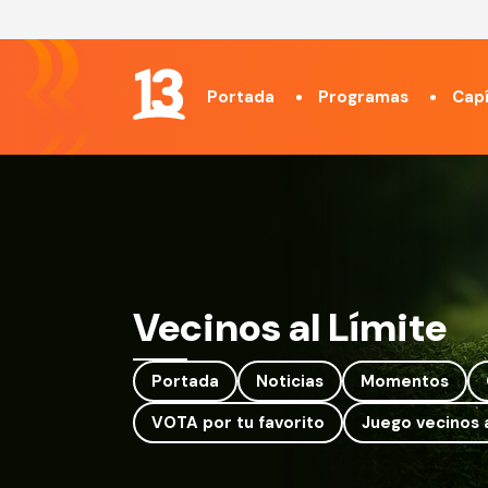
Portada
Programas
Capí
Vecinos al Límite
Portada
Noticias
Momentos
VOTA por tu favorito
Juego vecinos a