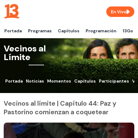
En Vivo
Portada
Programas
Capítulos
Programación
13Go
Vecinos al
Límite
Portada
Noticias
Momentos
Capítulos
Participantes
VO
Vecinos al límite | Capítulo 44: Paz y
Pastorino comienzan a coquetear