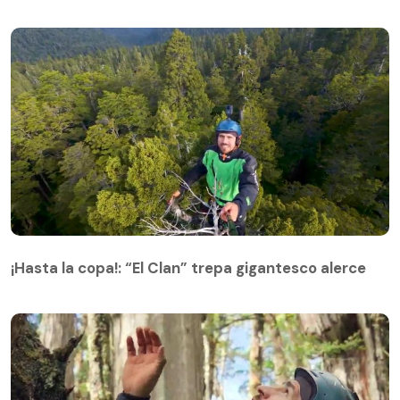
¡Hasta la copa!: “El Clan” trepa gigantesco alerce
¡Hasta la copa!: “El Clan” trepa gigantesco alerce