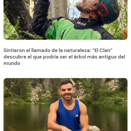
Sintieron el llamado de la naturaleza: “El Clan”
descubre el que podría ser el árbol más antiguo del
Sintieron el llamado de la naturaleza: “El Clan”
mundo
descubre el que podría ser el árbol más antiguo del
mundo