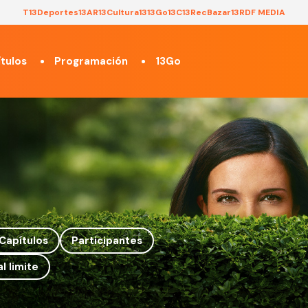
T13
Deportes13
AR13
Cultura13
13Go
13C
13Rec
Bazar13
RDF MEDIA
tulos
Programación
13Go
Capítulos
Participantes
l limite