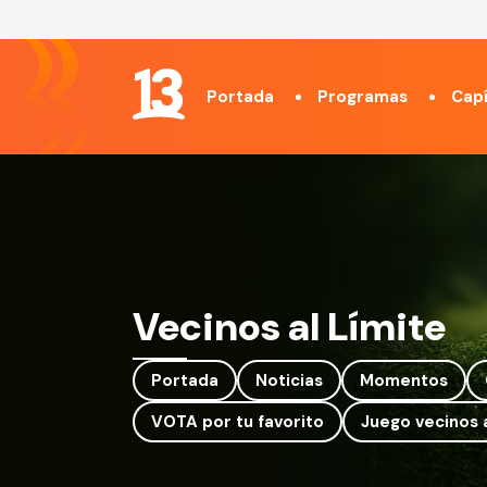
Portada
Programas
Capí
Vecinos al Límite
Portada
Noticias
Momentos
VOTA por tu favorito
Juego vecinos a