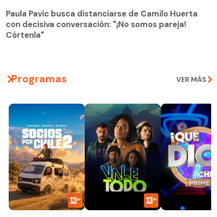
Paula Pavic busca distanciarse de Camilo Huerta
con decisiva conversación: "¡No somos pareja!
Paula Pavic busca distanciarse de Camilo Huerta
Córtenla"
con decisiva conversación: "¡No somos pareja!
Córtenla"
Programas
VER MÁS