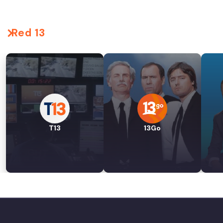
Red 13
T13
13Go