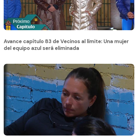
Avance capítulo 83 de Vecinos al límite: Una mujer
del equipo azul será eliminada
Avance capítulo 83 de Vecinos al límite: Una mujer
del equipo azul será eliminada