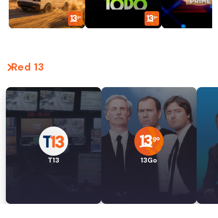
Red 13
T13
13Go