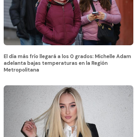
El día más frío llegará a los 0 grados: Michelle Adam
adelanta bajas temperaturas en la Región
El día más frío llegará a los 0 grados: Michelle Adam
Metropolitana
adelanta bajas temperaturas en la Región
Metropolitana