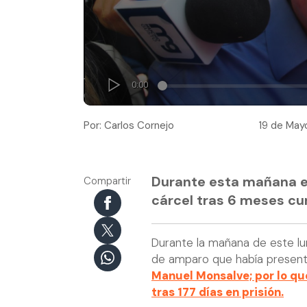
Por: Carlos Cornejo
19 de Mayo
Durante esta mañana el
Compartir
cárcel tras 6 meses cu
Durante la mañana de este lu
de amparo que había presentad
Manuel Monsalve; por lo qu
tras 177 días en prisión.