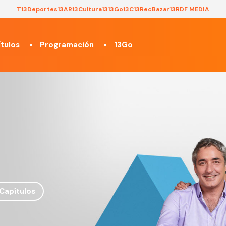
T13
Deportes13
AR13
Cultura13
13Go
13C
13Rec
Bazar13
RDF MEDIA
tulos
Programación
13Go
Capítulos