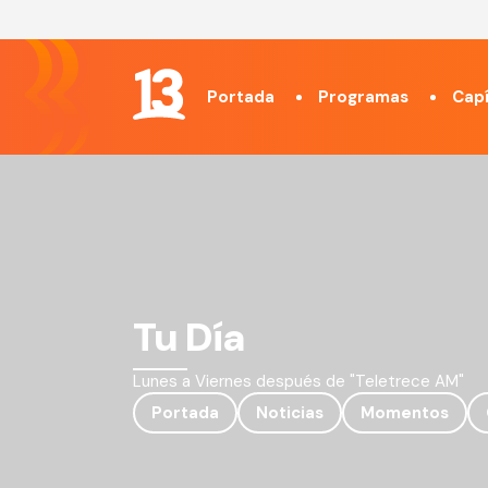
Portada
Programas
Capí
Tu Día
Lunes a Viernes después de "Teletrece AM"
Portada
Noticias
Momentos