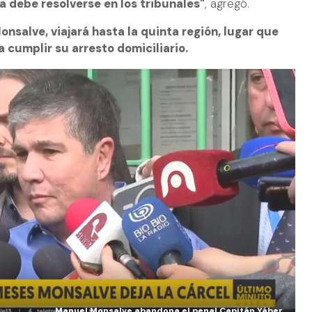
 debe resolverse en los tribunales"
, agregó.
salve, viajará hasta la quinta región, lugar que
 cumplir su arresto domiciliario.
Manuel Monsalve abandona el penal Capitán Yáber.