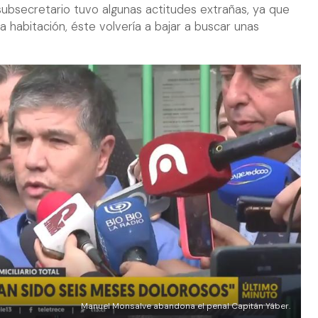
 subsecretario tuvo algunas actitudes extrañas, ya que
la habitación, éste volvería a bajar a buscar unas
Manuel Monsalve abandona el penal Capitán Yáber.