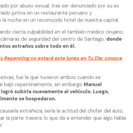
igado por abuso sexual, tras ser denunciado por su ex
enado juntos en un restaurante peruano y
la noche en un reconocido hotel de nuestra capital.
ndo cierta culpabilidad en el también médico cirujano,
 cámaras de seguridad del centro de Santiago,
donde
tos extraños sobre todo en él.
is Repenning no estará este lunes en Tu Día: conoce
ativas, fue la que tuvieron ambos cuando se
r se bajó repentinamente, sin embargo
Manuel
 logró subirla nuevamente al vehículo. Luego,
nalmente se hospedaron.
usaría extrañeza, sería la actitud del chofer del auto,
iar la parte trasera, lo que da a entender que algo había
r.