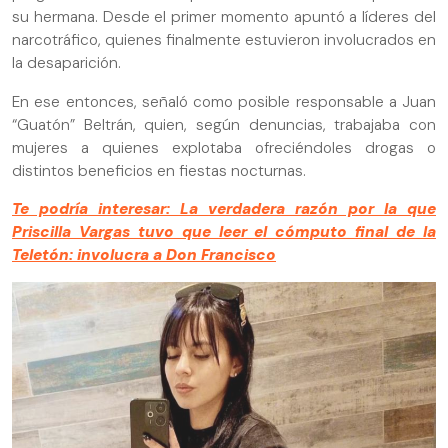
su hermana. Desde el primer momento apuntó a líderes del
narcotráfico, quienes finalmente estuvieron involucrados en
la desaparición.
En ese entonces, señaló como posible responsable a Juan
“Guatón” Beltrán, quien, según denuncias, trabajaba con
mujeres a quienes explotaba ofreciéndoles drogas o
distintos beneficios en fiestas nocturnas.
Te podría interesar: La verdadera razón por la que
Priscilla Vargas tuvo que leer el cómputo final de la
Teletón: involucra a Don Francisco