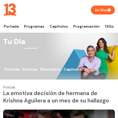
En Vivo
Portada
Programas
Capítulos
Programación
13Go
Tu Día
Portada
Noticias
Momentos
Capítulos
Policial
La emotiva decisión de hermana de
Krishna Aguilera a un mes de su hallazgo