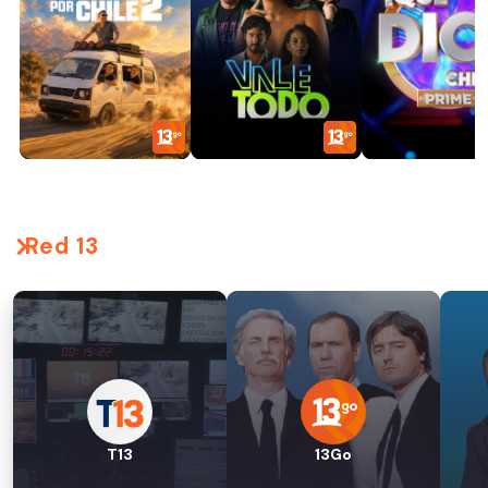
Red 13
T13
13Go