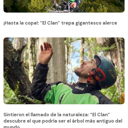
¡Hasta la copa!: “El Clan” trepa gigantesco alerce
¡Hasta la copa!: “El Clan” trepa gigantesco alerce
Sintieron el llamado de la naturaleza: “El Clan”
descubre el que podría ser el árbol más antiguo del
Sintieron el llamado de la naturaleza: “El Clan”
mundo
descubre el que podría ser el árbol más antiguo del
mundo