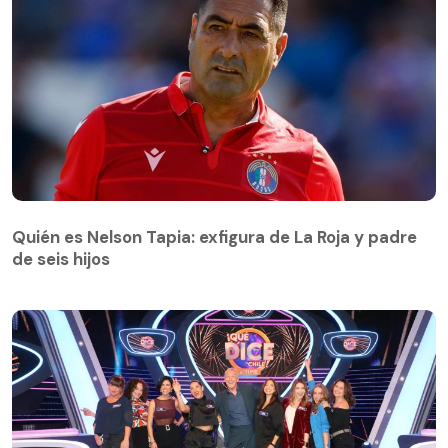
Quién es Nelson Tapia: exfigura de La Roja y padre
de seis hijos
Quién es Nelson Tapia: exfigura de La Roja y padre
de seis hijos