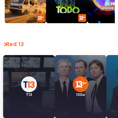
Red 13
T13
13Go