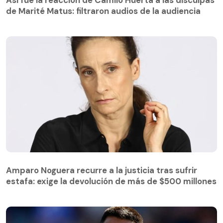
Así fue la reacción de Camilo Huerta a las disculpas
de Marité Matus: filtraron audios de la audiencia
Amparo Noguera recurre a la justicia tras sufrir
estafa: exige la devolución de más de $500 millones
Amparo Noguera recurre a la justicia tras sufrir
estafa: exige la devolución de más de $500 millones