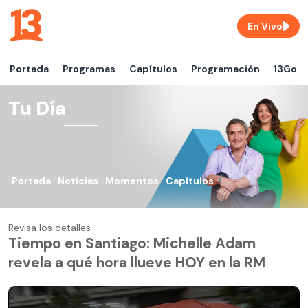
En Vivo
Portada
Programas
Capítulos
Programación
13Go
Tu Día
Portada
Noticias
Momentos
Capítulos
Revisa los detalles
Tiempo en Santiago: Michelle Adam
revela a qué hora llueve HOY en la RM