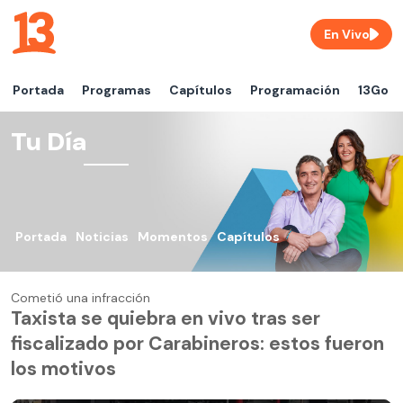
En Vivo
Portada
Programas
Capítulos
Programación
13Go
Tu Día
Portada
Noticias
Momentos
Capítulos
Cometió una infracción
Taxista se quiebra en vivo tras ser
fiscalizado por Carabineros: estos fueron
los motivos