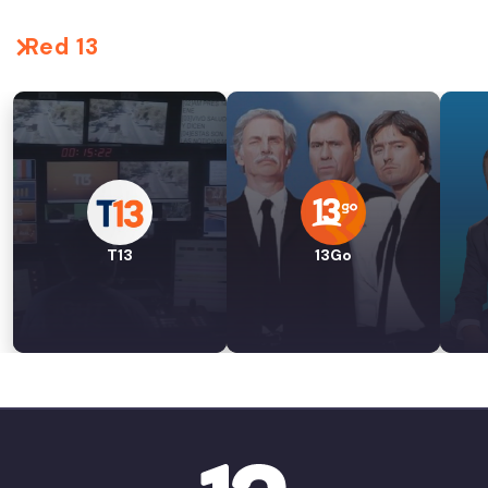
Red 13
T13
13Go