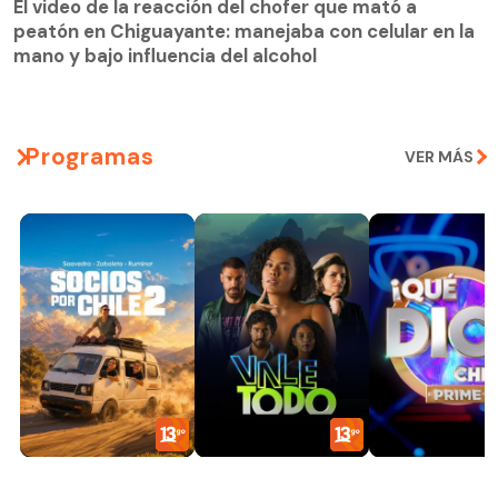
peatón en Chiguayante: manejaba con celular en la
El video de la reacción del chofer que mató a
mano y bajo influencia del alcohol
peatón en Chiguayante: manejaba con celular en la
mano y bajo influencia del alcohol
Programas
VER MÁS