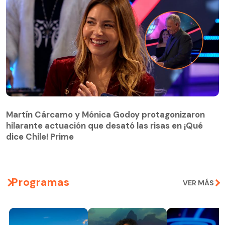
Martín Cárcamo y Mónica Godoy protagonizaron
hilarante actuación que desató las risas en ¡Qué
Martín Cárcamo y Mónica Godoy protagonizaron
dice Chile! Prime
hilarante actuación que desató las risas en ¡Qué
dice Chile! Prime
Programas
VER MÁS