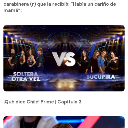
mamá”:
carabinera (r) que la recibió: “Había un cariño de
mamá”:
¡Qué dice Chile! Prime | Capítulo 3
¡Qué dice Chile! Prime | Capítulo 3