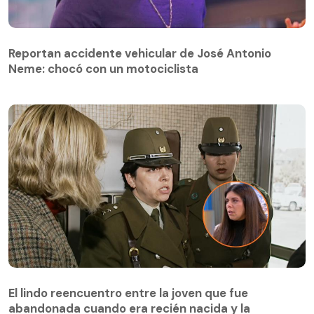
Reportan accidente vehicular de José Antonio
Neme: chocó con un motociclista
El lindo reencuentro entre la joven que fue
abandonada cuando era recién nacida y la
El lindo reencuentro entre la joven que fue
carabinera (r) que la recibió: “Había un cariño de
abandonada cuando era recién nacida y la