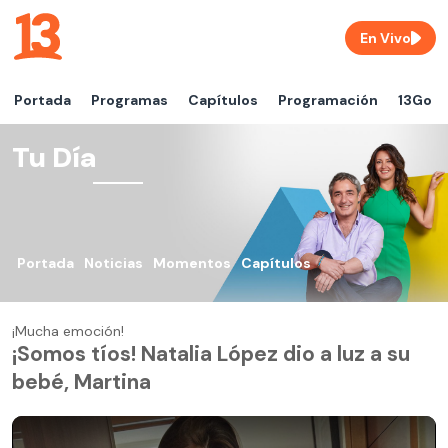
En Vivo
Portada
Programas
Capítulos
Programación
13Go
Tu Día
Portada
Noticias
Momentos
Capítulos
¡Mucha emoción!
¡Somos tíos! Natalia López dio a luz a su
bebé, Martina