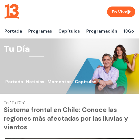
En Vivo
Portada
Programas
Capítulos
Programación
13Go
Tu Día
Portada
Noticias
Momentos
Capítulos
En "Tu Día"
Sistema frontal en Chile: Conoce las
regiones más afectadas por las lluvias y
vientos