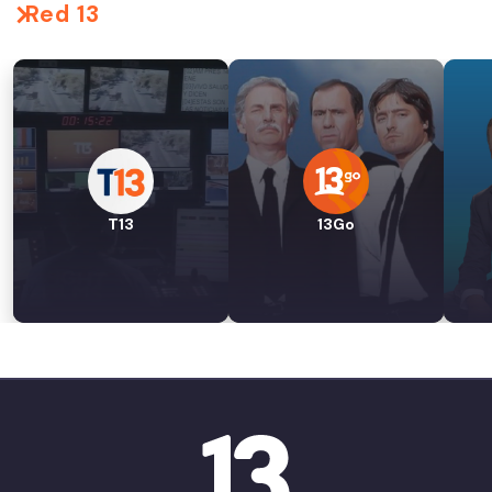
Red 13
T13
13Go