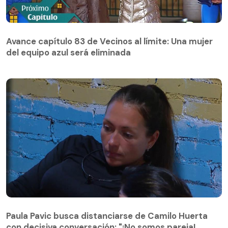
Avance capítulo 83 de Vecinos al límite: Una mujer
del equipo azul será eliminada
Avance capítulo 83 de Vecinos al límite: Una mujer
del equipo azul será eliminada
Paula Pavic busca distanciarse de Camilo Huerta
con decisiva conversación: "¡No somos pareja!
Paula Pavic busca distanciarse de Camilo Huerta
Córtenla"
con decisiva conversación: "¡No somos pareja!