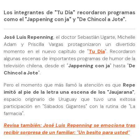
Los integrantes de "Tu Día" recordaron programas
como el "Jappening con ja" y "De Chincol a Jote".
José Luis Repenning
, el doctor Sebastián Ugarte, Michelle
Adam y Priscilla Vargas protagonizaron un divertido
momento en el nuevo capítulo de "
Tu Día
". Recordaron
algunas escenas de importantes programas de humor de la
televisión chilena, desde el "
Jappening con ja
" hasta "
De
Chincol a Jote
".
Pero el momento que más llamó la atención es que
Repe
imitó al pie de la letra una escena de los "Jaujarana"
,
espacio originario de Uruguay que tuvo una exitosa
participación en "Sábados Gigantes" con la rutina de "La
farmacia".
Revisa también: José Luis Repenning se emociona tras
recibir sorpresa de un familiar: "Un besito para usted"