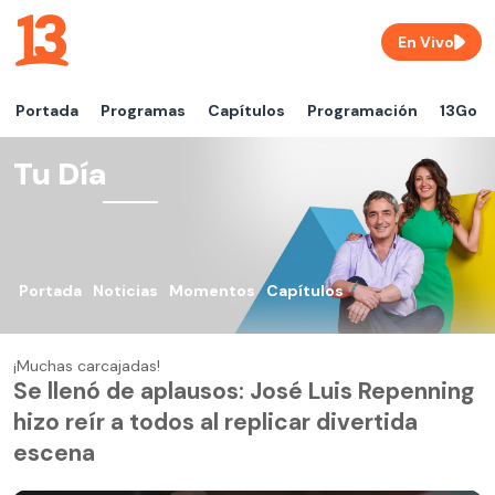
En Vivo
Portada
Programas
Capítulos
Programación
13Go
Tu Día
Portada
Noticias
Momentos
Capítulos
¡Muchas carcajadas!
Se llenó de aplausos: José Luis Repenning
hizo reír a todos al replicar divertida
escena