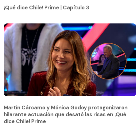
¡Qué dice Chile! Prime | Capítulo 3
Martín Cárcamo y Mónica Godoy protagonizaron
hilarante actuación que desató las risas en ¡Qué
Martín Cárcamo y Mónica Godoy protagonizaron
dice Chile! Prime
hilarante actuación que desató las risas en ¡Qué
dice Chile! Prime