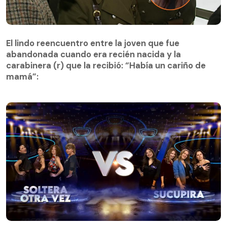
El lindo reencuentro entre la joven que fue
abandonada cuando era recién nacida y la
El lindo reencuentro entre la joven que fue
carabinera (r) que la recibió: “Había un cariño de
abandonada cuando era recién nacida y la
mamá”:
carabinera (r) que la recibió: “Había un cariño de
mamá”:
¡Qué dice Chile! Prime | Capítulo 3