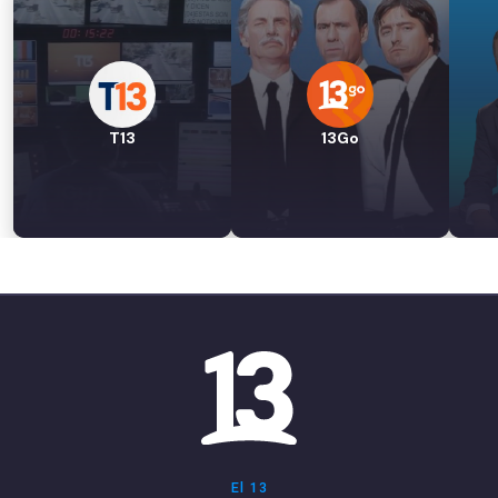
T13
13Go
El 13