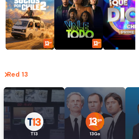
Red 13
T13
13Go