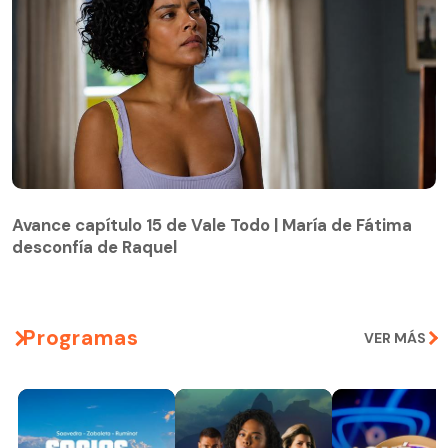
Avance capítulo 15 de Vale Todo | María de Fátima
desconfía de Raquel
Avance capítulo 15 de Vale Todo | María de Fátima
desconfía de Raquel
Programas
VER MÁS