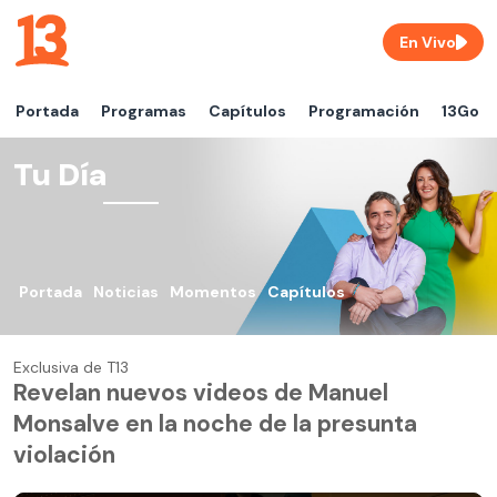
En Vivo
Portada
Programas
Capítulos
Programación
13Go
Tu Día
Portada
Noticias
Momentos
Capítulos
Exclusiva de T13
Revelan nuevos videos de Manuel
Monsalve en la noche de la presunta
violación