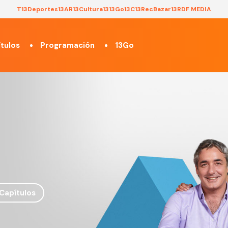
T13
Deportes13
AR13
Cultura13
13Go
13C
13Rec
Bazar13
RDF MEDIA
tulos
Programación
13Go
Capítulos