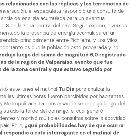
s relacionados con las réplicas y los terremotos de
onversación, el especialista respondió una consulta de
stencia de energía acumulada para un eventual
d 8 en la zona central del país. Según explicó, diversos
umentado la presencia de energía acumulada en un
prendido principalmente entre Pichilemu y Los Vilos,
mportante es que la población esté preparada y no
produjo luego del sismo de magnitud 6,0 registrado
tas de la región de Valparaíso, evento que fue
s de la zona central y que estuvo seguido por
isitó este lunes el matinal
Tu Día
para analizar la
nte las últimas horas fueron percibidos por habitantes
 y Metropolitana. La conversación se produjo luego del
gistrado la tarde del domingo, el cual generó
dentes y motivó múltiples consultas sobre la actividad
país. Pero,
¿qué probabilidades hay de que ocurra
l respondió a esta interrogante en el matinal de