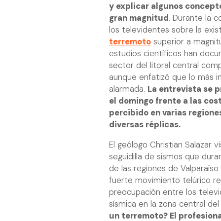
y explicar algunos concepto
gran magnitud
. Durante la c
los televidentes sobre la exi
terremoto
superior a magnitu
estudios científicos han doc
sector del litoral central com
aunque enfatizó que lo más i
alarmada.
La entrevista se 
el domingo frente a las cos
percibido en varias regione
diversas réplicas.
El geólogo Christian Salazar v
seguidilla de sismos que dura
de las regiones de Valparaíso
fuerte movimiento telúrico re
preocupación entre los televi
sísmica en la zona central del 
un terremoto? El profesiona