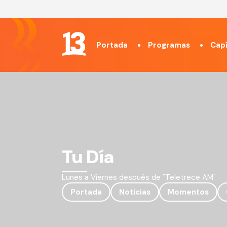
Portada
Programas
Capí
Tu Día
Lunes a Viernes después de "Teletrece AM"
Portada
Noticias
Momentos