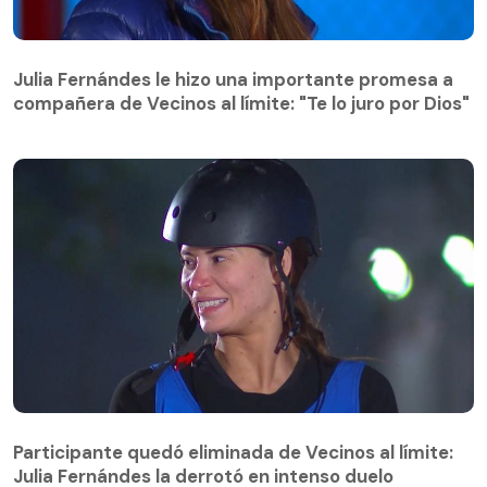
Julia Fernándes le hizo una importante promesa a
compañera de Vecinos al límite: "Te lo juro por Dios"
Julia Fernándes le hizo una importante promesa a
compañera de Vecinos al límite: "Te lo juro por Dios"
Participante quedó eliminada de Vecinos al límite:
Julia Fernándes la derrotó en intenso duelo
Participante quedó eliminada de Vecinos al límite:
Julia Fernándes la derrotó en intenso duelo