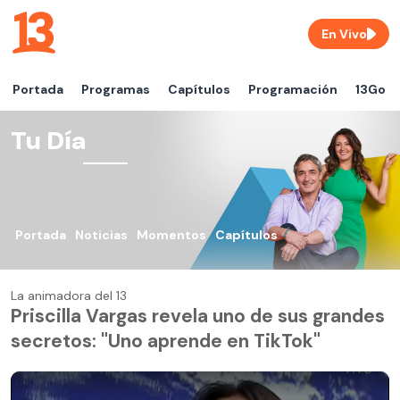
En Vivo
Portada
Programas
Capítulos
Programación
13Go
Tu Día
Portada
Noticias
Momentos
Capítulos
La animadora del 13
Priscilla Vargas revela uno de sus grandes
secretos: "Uno aprende en TikTok"