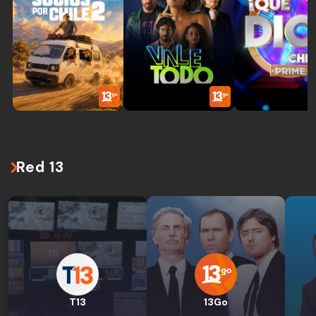
Red 13
T13
13Go