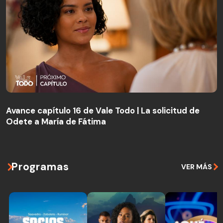
Avance capítulo 16 de Vale Todo | La solicitud de
Odete a María de Fátima
Avance capítulo 16 de Vale Todo | La solicitud de
Odete a María de Fátima
Programas
VER MÁS