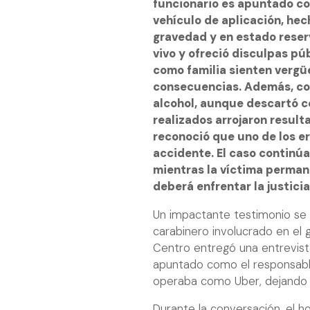
funcionario es apuntado c
vehículo de aplicación, hec
gravedad y en estado reser
vivo y ofreció disculpas pú
como familia sienten vergü
consecuencias. Además, conf
alcohol, aunque descartó 
realizados arrojaron result
reconoció que uno de los er
accidente. El caso continúa
mientras la víctima permane
deberá enfrentar la justici
Un impactante testimonio se v
carabinero involucrado en el 
Centro entregó una entrevista
apuntado como el responsabl
operaba como Uber, dejando 
Durante la conversación, el 