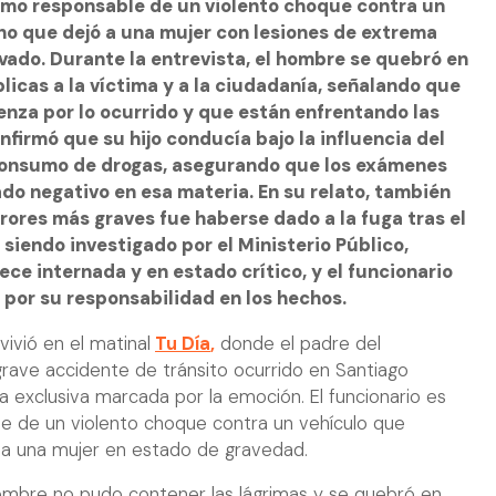
omo responsable de un violento choque contra un
ho que dejó a una mujer con lesiones de extrema
vado. Durante la entrevista, el hombre se quebró en
blicas a la víctima y a la ciudadanía, señalando que
enza por lo ocurrido y que están enfrentando las
irmó que su hijo conducía bajo la influencia del
consumo de drogas, asegurando que los exámenes
ado negativo en esa materia. En su relato, también
rores más graves fue haberse dado a la fuga tras el
 siendo investigado por el Ministerio Público,
ce internada y en estado crítico, y el funcionario
a por su responsabilidad en los hechos.
ivió en el matinal
Tu Día
,
donde el padre del
grave accidente de tránsito ocurrido en Santiago
 exclusiva marcada por la emoción. El funcionario es
e de un violento choque contra un vehículo que
a una mujer en estado de gravedad.
hombre no pudo contener las lágrimas y se quebró en