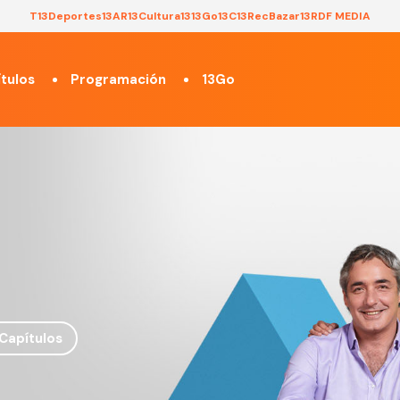
T13
Deportes13
AR13
Cultura13
13Go
13C
13Rec
Bazar13
RDF MEDIA
tulos
Programación
13Go
Capítulos