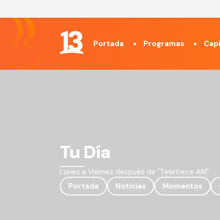
Portada
Programas
Capí
Tu Día
Lunes a Viernes después de "Teletrece AM"
Portada
Noticias
Momentos