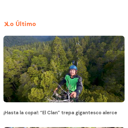
Lo Último
¡Hasta la copa!: “El Clan” trepa gigantesco alerce
¡Hasta la copa!: “El Clan” trepa gigantesco alerce