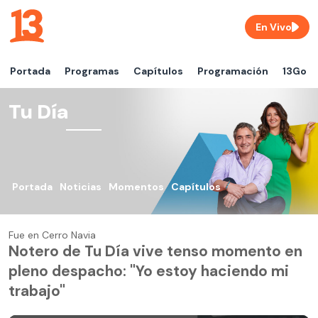
En Vivo
Portada
Programas
Capítulos
Programación
13Go
Tu Día
Portada
Noticias
Momentos
Capítulos
Fue en Cerro Navia
Notero de Tu Día vive tenso momento en
pleno despacho: "Yo estoy haciendo mi
trabajo"