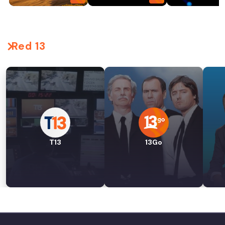
Red 13
T13
13Go