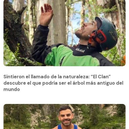
Sintieron el llamado de la naturaleza: “El Clan”
descubre el que podría ser el árbol más antiguo del
Sintieron el llamado de la naturaleza: “El Clan”
mundo
descubre el que podría ser el árbol más antiguo del
mundo