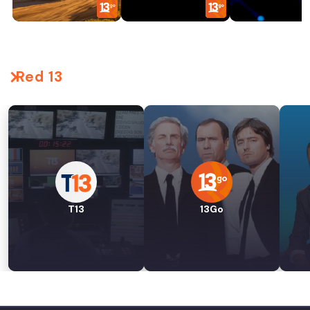
Red 13
T13
13Go