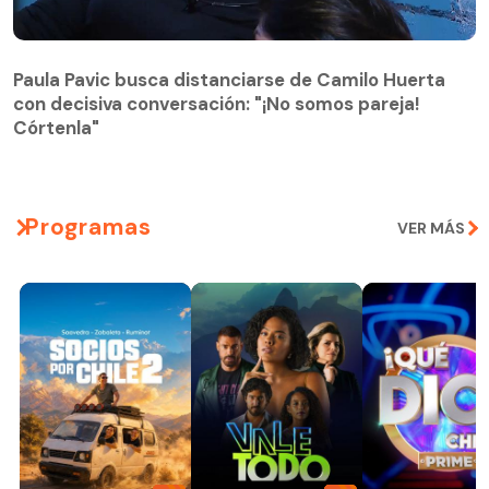
Paula Pavic busca distanciarse de Camilo Huerta
con decisiva conversación: "¡No somos pareja!
Paula Pavic busca distanciarse de Camilo Huerta
Córtenla"
con decisiva conversación: "¡No somos pareja!
Córtenla"
Programas
VER MÁS