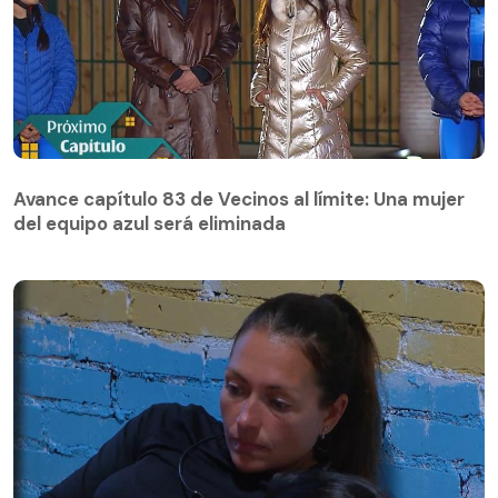
Avance capítulo 83 de Vecinos al límite: Una mujer
del equipo azul será eliminada
Avance capítulo 83 de Vecinos al límite: Una mujer
del equipo azul será eliminada