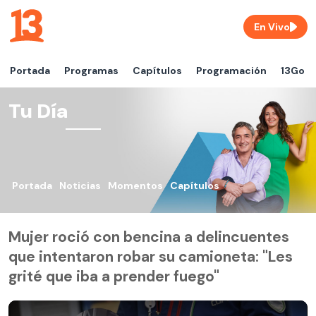
En Vivo
Portada
Programas
Capítulos
Programación
13Go
Tu Día
Portada
Noticias
Momentos
Capítulos
Mujer roció con bencina a delincuentes
que intentaron robar su camioneta: "Les
grité que iba a prender fuego"