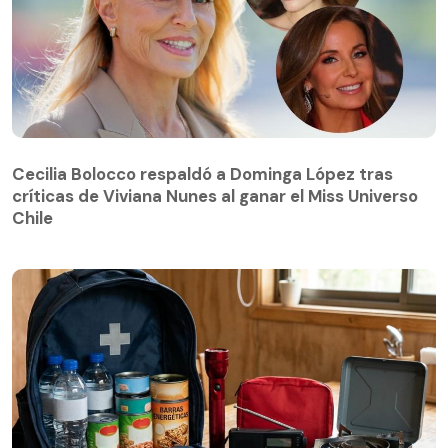
Cecilia Bolocco respaldó a Dominga López tras
críticas de Viviana Nunes al ganar el Miss Universo
Cecilia Bolocco respaldó a Dominga López tras
Chile
críticas de Viviana Nunes al ganar el Miss Universo
Chile