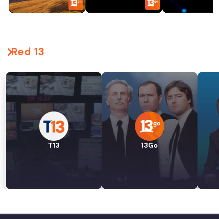
Red 13
T13
13Go