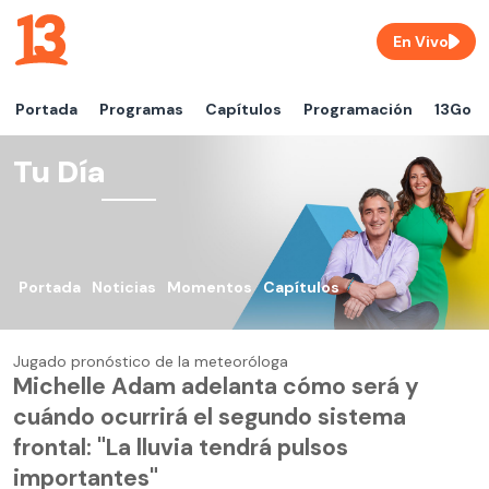
En Vivo
Portada
Programas
Capítulos
Programación
13Go
Tu Día
Portada
Noticias
Momentos
Capítulos
Jugado pronóstico de la meteoróloga
Michelle Adam adelanta cómo será y
cuándo ocurrirá el segundo sistema
frontal: "La lluvia tendrá pulsos
importantes"