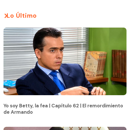
Lo Último
Yo soy Betty, la fea | Capítulo 62 | El remordimiento
de Armando
Yo soy Betty, la fea | Capítulo 62 | El remordimiento
de Armando