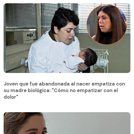
Joven que fue abandonada al nacer empatiza con
su madre biológica: "Cómo no empatizar con el
Joven que fue abandonada al nacer empatiza con
dolor"
su madre biológica: "Cómo no empatizar con el
dolor"