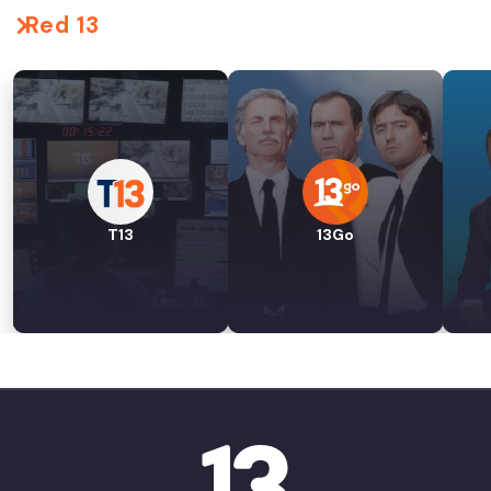
Red 13
T13
13Go