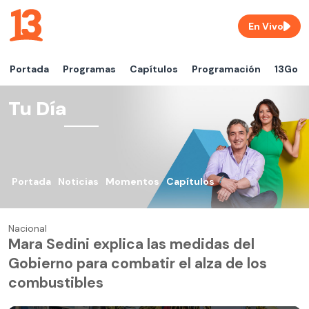
En Vivo
Portada
Programas
Capítulos
Programación
13Go
Tu Día
Portada
Noticias
Momentos
Capítulos
Nacional
Mara Sedini explica las medidas del
Gobierno para combatir el alza de los
combustibles