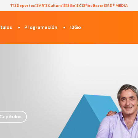
T13
Deportes13
AR13
Cultura13
13Go
13C
13Rec
Bazar13
RDF MEDIA
tulos
Programación
13Go
Capítulos