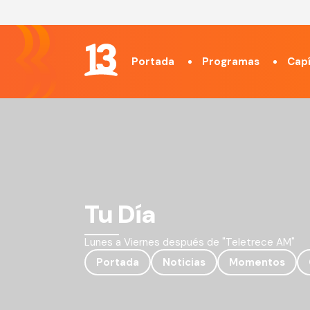
Portada
Programas
Capí
Tu Día
Lunes a Viernes después de "Teletrece AM"
Portada
Noticias
Momentos