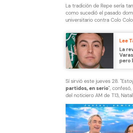
La tradición de Repe sería ta
como sucedió el pasado domi
universitario contra Colo Colo
Lee 
La re
Varas
pero 
Sí sirvió este jueves 28. "Es
partidos, en serio
", confesó,
del noticiero AM de T13, Nata