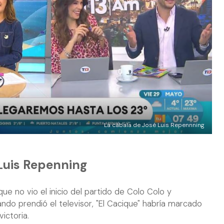
La cábala de José Luis Repennning
Luis Repenning
ue no vio el inicio del partido de Colo Colo y
ando prendió el televisor, "El Cacique" habría marcado
victoria.