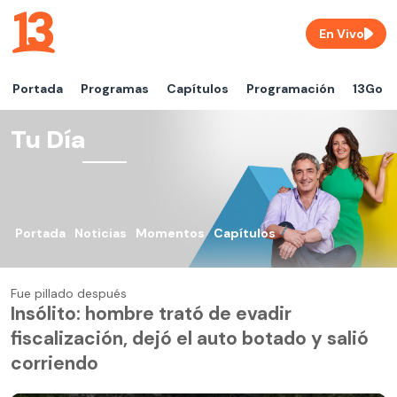
En Vivo
Portada
Programas
Capítulos
Programación
13Go
Tu Día
Portada
Noticias
Momentos
Capítulos
Fue pillado después
Insólito: hombre trató de evadir
fiscalización, dejó el auto botado y salió
corriendo