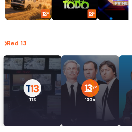
Red 13
T13
13Go