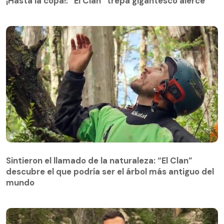
¡Hasta la copa!: “El Clan” trepa gigantesco alerce
Sintieron el llamado de la naturaleza: “El Clan”
descubre el que podría ser el árbol más antiguo del
Sintieron el llamado de la naturaleza: “El Clan”
mundo
descubre el que podría ser el árbol más antiguo del
mundo