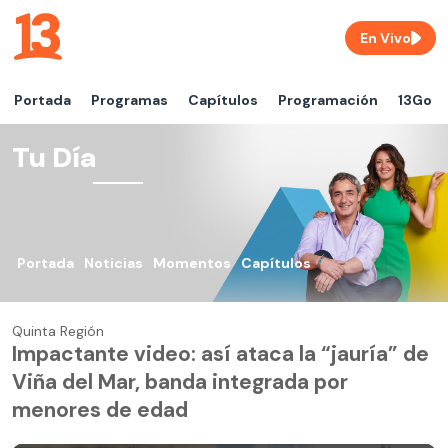
En Vivo
Portada
Programas
Capítulos
Programación
13Go
Tu Día
Portada
Noticias
Momentos
Capítulos
Quinta Región
Impactante video: así ataca la “jauría” de
Viña del Mar, banda integrada por
menores de edad