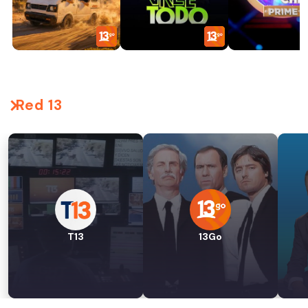
Red 13
T13
13Go