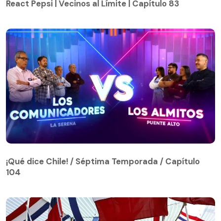
React Pepsi | Vecinos al Límite | Capítulo 83
¡Qué dice Chile! / Séptima Temporada / Capítulo
104
¡Qué dice Chile! / Séptima Temporada / Capítulo
104