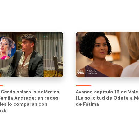
Avance capítulo 16 de Val
| La solicitud de Odete a M
Cerda aclara la polémica
Avance capítulo 16 de Val
de Fátima
amila Andrade: en redes
| La solicitud de Odete a M
les lo comparan con
de Fátima
nski