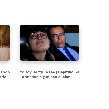
e Todo
Yo soy Betty, la fea | Capítulo 63
aría
| Armando sigue con el plan
e Todo
Yo soy Betty, la fea | Capítulo 63
aría
| Armando sigue con el plan