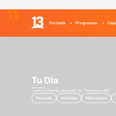
Portada
Programas
Capí
Tu Día
Lunes a Viernes después de "Teletrece AM"
Portada
Noticias
Momentos