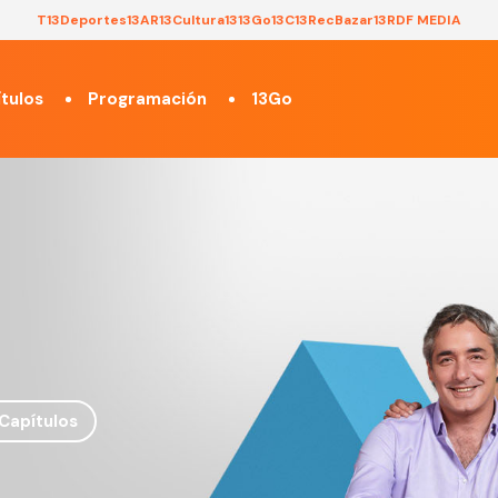
T13
Deportes13
AR13
Cultura13
13Go
13C
13Rec
Bazar13
RDF MEDIA
tulos
Programación
13Go
Capítulos