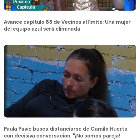
Avance capítulo 83 de Vecinos al límite: Una mujer
del equipo azul será eliminada
Avance capítulo 83 de Vecinos al límite: Una mujer
del equipo azul será eliminada
Paula Pavic busca distanciarse de Camilo Huerta
con decisiva conversación: "¡No somos pareja!
Paula Pavic busca distanciarse de Camilo Huerta
Córtenla"
con decisiva conversación: "¡No somos pareja!