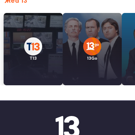
Red 13
T13
13Go