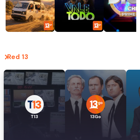
Red 13
T13
13Go