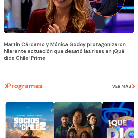
Martín Cárcamo y Mónica Godoy protagonizaron
hilarante actuación que desató las risas en ¡Qué
Martín Cárcamo y Mónica Godoy protagonizaron
dice Chile! Prime
hilarante actuación que desató las risas en ¡Qué
dice Chile! Prime
Programas
VER MÁS