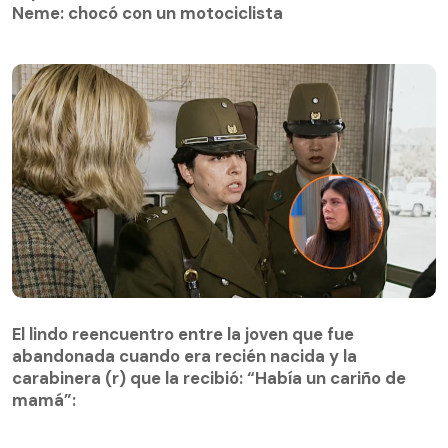
Neme: chocó con un motociclista
El lindo reencuentro entre la joven que fue
abandonada cuando era recién nacida y la
El lindo reencuentro entre la joven que fue
carabinera (r) que la recibió: “Había un cariño de
abandonada cuando era recién nacida y la
mamá”:
carabinera (r) que la recibió: “Había un cariño de
mamá”: