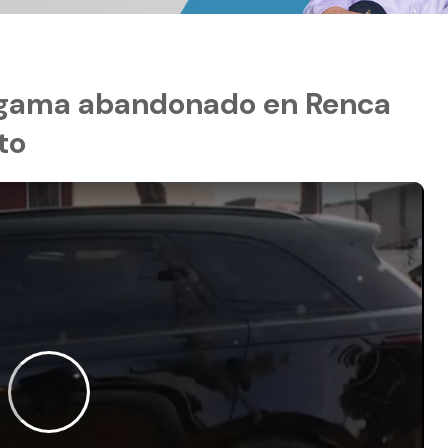
a gama abandonado en Renca
to