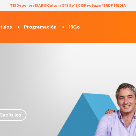
T13
Deportes13
AR13
Cultura13
13Go
13C
13Rec
Bazar13
RDF MEDIA
tulos
Programación
13Go
Capítulos