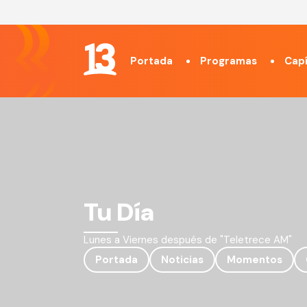
Portada
Programas
Capí
Tu Día
Lunes a Viernes después de "Teletrece AM"
Portada
Noticias
Momentos