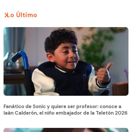
Lo Último
Fanático de Sonic y quiere ser profesor: conoce a
Iaán Calderón, el niño embajador de la Teletón 2026
Fanático de Sonic y quiere ser profesor: conoce a
Iaán Calderón, el niño embajador de la Teletón 2026