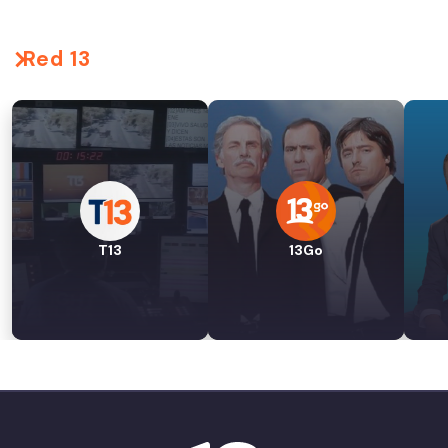
Red 13
T13
13Go