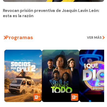
Revocan prisión preventiva de Joaquín Lavín León:
esta es la razón
Revocan prisión preventiva de Joaquín Lavín León:
esta es la razón
Programas
VER MÁS