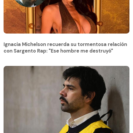
Ignacia Michelson recuerda su tormentosa relación
con Sargento Rap: "Ese hombre me destruyó"
Ignacia Michelson recuerda su tormentosa relación
con Sargento Rap: "Ese hombre me destruyó"