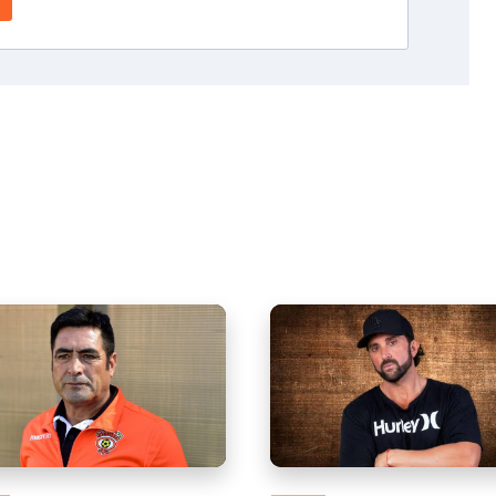
on Tapia queda con
Arturo Longton impactó c