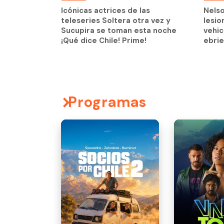
lesio
Icónicas actrices de las
Nels
vehic
teleseries Soltera otra vez y
lesio
ebri
Sucupira se toman esta noche
vehic
¡Qué dice Chile! Prime!
ebri
Programas