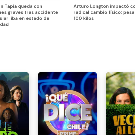
nes graves tras accidente
radical cambio físico: pes
on Tapia queda con
Arturo Longton impactó c
ular: iba en estado de
100 kilos
nes graves tras accidente
radical cambio físico: pes
edad
ular: iba en estado de
100 kilos
edad