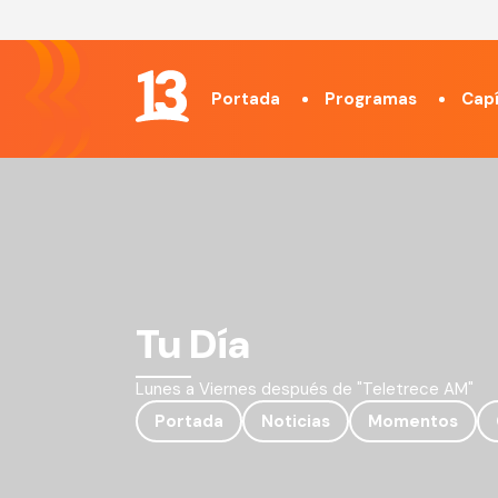
Portada
Programas
Capí
Tu Día
Lunes a Viernes después de "Teletrece AM"
Portada
Noticias
Momentos