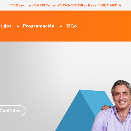
T13
Deportes13
AR13
Cultura13
13Go
13C
13Rec
Bazar13
RDF MEDIA
tulos
Programación
13Go
Capítulos