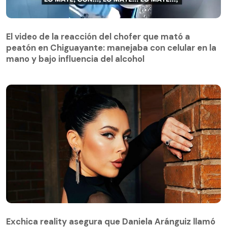
El video de la reacción del chofer que mató a
peatón en Chiguayante: manejaba con celular en la
El video de la reacción del chofer que mató a
mano y bajo influencia del alcohol
peatón en Chiguayante: manejaba con celular en la
mano y bajo influencia del alcohol
Exchica reality asegura que Daniela Aránguiz llamó