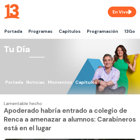
En Vivo
Portada
Programas
Capítulos
Programación
13Go
Tu Día
Portada
Noticias
Momentos
Capítulos
Lamentable hecho
Apoderado habría entrado a colegio de
Renca a amenazar a alumnos: Carabineros
está en el lugar