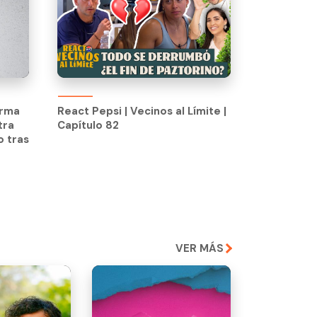
React Pepsi | Vecinos al Límite |
Capítulo 82
irma
React Pepsi | Vecinos al Límite |
tra
Capítulo 82
o tras
VER MÁS