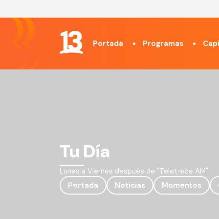
Portada
Programas
Capí
Tu Día
Lunes a Viernes después de "Teletrece AM"
Portada
Noticias
Momentos