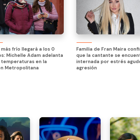
a más frío llegará a los 0
s: Michelle Adam adelanta
a más frío llegará a los 0
Familia de Fran Maira conf
 temperaturas en la
s: Michelle Adam adelanta
que la cantante se encuen
ón Metropolitana
 temperaturas en la
internada por estrés agud
ón Metropolitana
agresión