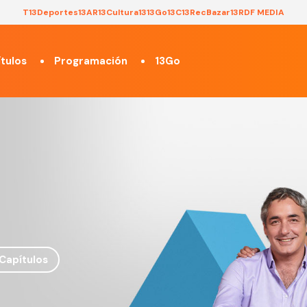
T13
Deportes13
AR13
Cultura13
13Go
13C
13Rec
Bazar13
RDF MEDIA
tulos
Programación
13Go
Capítulos