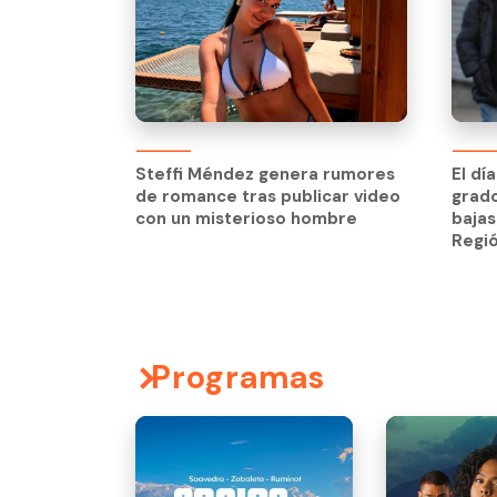
Steffi Méndez genera rumores
El dí
de romance tras publicar video
grado
Steffi Méndez genera rumores
El dí
con un misterioso hombre
bajas
de romance tras publicar video
grado
Regi
con un misterioso hombre
bajas
Regi
Programas