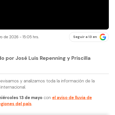
o de 2026 - 15:05 hrs.
Seguir a 13 en
do por José Luis Repenning y Priscilla
evisamos y analizamos toda la información de la
internacional.
iércoles 13 de mayo
con
el aviso de lluvia de
giones del país
.