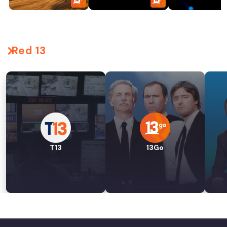
Red 13
T13
13Go