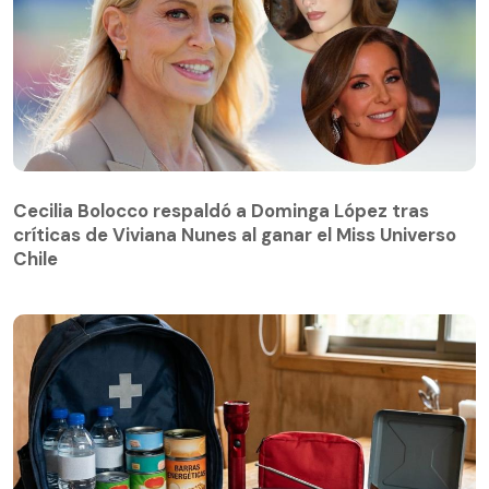
Cecilia Bolocco respaldó a Dominga López tras
críticas de Viviana Nunes al ganar el Miss Universo
Cecilia Bolocco respaldó a Dominga López tras
Chile
críticas de Viviana Nunes al ganar el Miss Universo
Chile