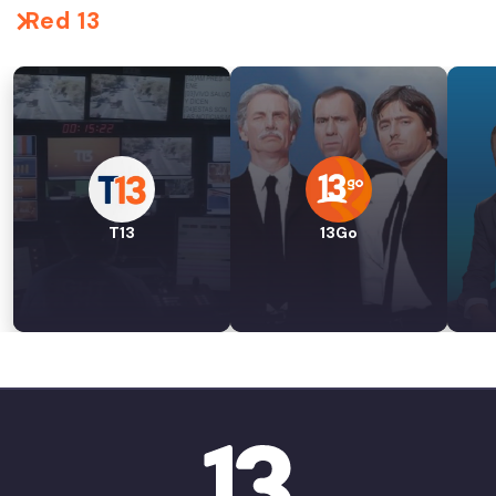
Red 13
T13
13Go