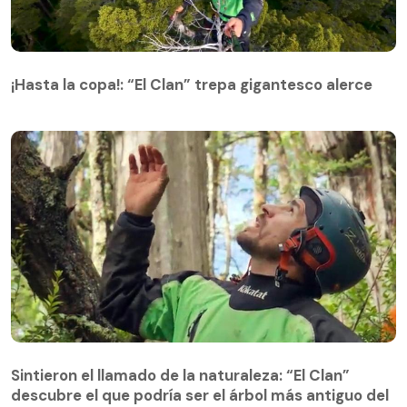
¡Hasta la copa!: “El Clan” trepa gigantesco alerce
¡Hasta la copa!: “El Clan” trepa gigantesco alerce
Sintieron el llamado de la naturaleza: “El Clan”
descubre el que podría ser el árbol más antiguo del
Sintieron el llamado de la naturaleza: “El Clan”
mundo
descubre el que podría ser el árbol más antiguo del