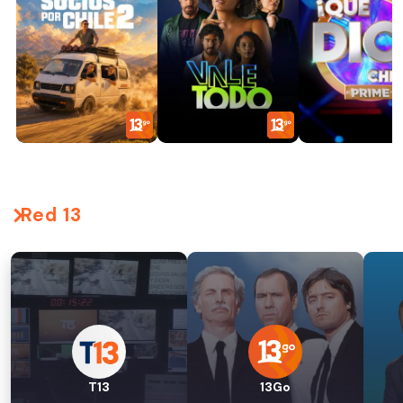
Red 13
T13
13Go