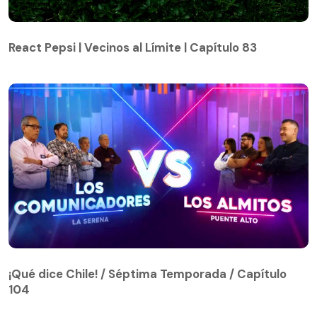
React Pepsi | Vecinos al Límite | Capítulo 83
React Pepsi | Vecinos al Límite | Capítulo 83
¡Qué dice Chile! / Séptima Temporada / Capítulo
104
¡Qué dice Chile! / Séptima Temporada / Capítulo
104