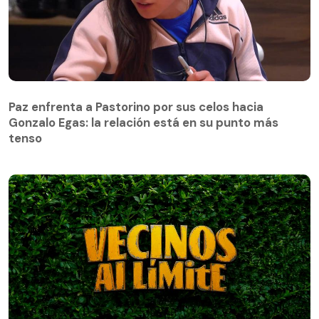
Paz enfrenta a Pastorino por sus celos hacia
Gonzalo Egas: la relación está en su punto más
Paz enfrenta a Pastorino por sus celos hacia
tenso
Gonzalo Egas: la relación está en su punto más
tenso