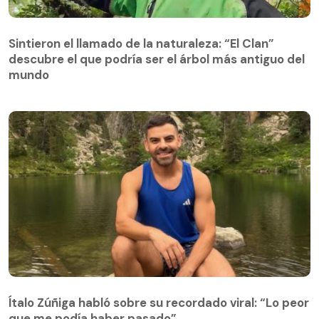
Sintieron el llamado de la naturaleza: “El Clan”
descubre el que podría ser el árbol más antiguo del
Sintieron el llamado de la naturaleza: “El Clan”
mundo
descubre el que podría ser el árbol más antiguo del
mundo
Ítalo Zúñiga habló sobre su recordado viral: “Lo peor
que me podía haber pasado”