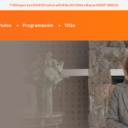
T13
Deportes13
AR13
Cultura13
13Go
13C
13Rec
Bazar13
RDF MEDIA
tulos
Programación
13Go