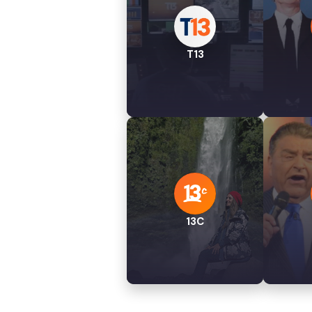
T13
13C