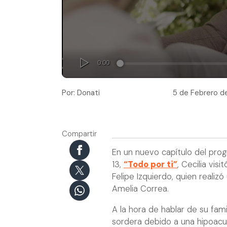
Por: Donati
5 de Febrero de
Compartir
En un nuevo capítulo del pro
13,
“Todo por ti”
, Cecilia vi
Felipe Izquierdo, quien reali
Amelia Correa.
A la hora de hablar de su fami
sordera debido a una hipoacusi