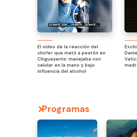
El video de la reacción del
chofer que mató a peatón en
El video de la reacción del
Exchi
Chiguayante: manejaba con
chofer que mató a peatón en
Danie
celular en la mano y bajo
Chiguayante: manejaba con
Vatic
influencia del alcohol
celular en la mano y bajo
madri
influencia del alcohol
Programas