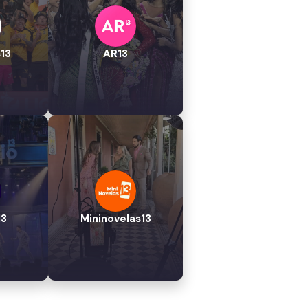
13
AR13
13
Mininovelas13