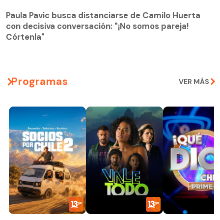
Paula Pavic busca distanciarse de Camilo Huerta
con decisiva conversación: "¡No somos pareja!
Paula Pavic busca distanciarse de Camilo Huerta
Córtenla"
con decisiva conversación: "¡No somos pareja!
Córtenla"
Programas
VER MÁS