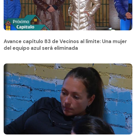
Avance capítulo 83 de Vecinos al límite: Una mujer
del equipo azul será eliminada
Avance capítulo 83 de Vecinos al límite: Una mujer
del equipo azul será eliminada