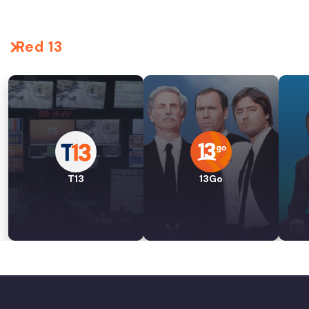
Red 13
T13
13Go