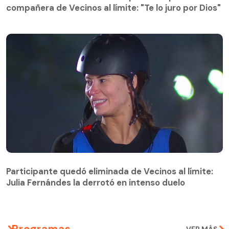
compañera de Vecinos al límite: "Te lo juro por Dios"
Participante quedó eliminada de Vecinos al límite:
Julia Fernándes la derrotó en intenso duelo
Participante quedó eliminada de Vecinos al límite:
Julia Fernándes la derrotó en intenso duelo
Programas