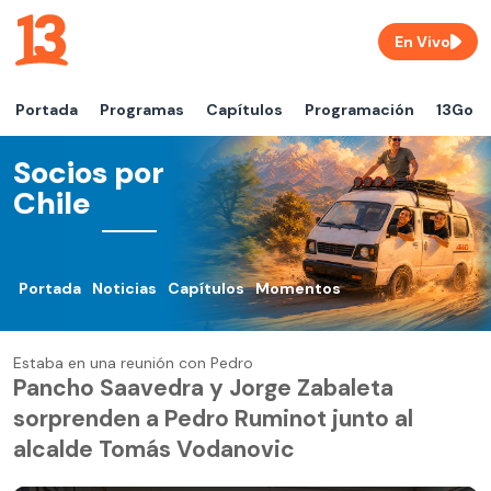
En Vivo
Portada
Programas
Capítulos
Programación
13Go
Socios por
Chile
Portada
Noticias
Capítulos
Momentos
Estaba en una reunión con Pedro
Pancho Saavedra y Jorge Zabaleta
sorprenden a Pedro Ruminot junto al
alcalde Tomás Vodanovic