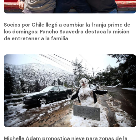
Socios por Chile llegó a cambiar la franja prime de
los domingos: Pancho Saavedra destaca la misión
de entretener a la familia
Michelle Adam pronostica nieve para zonas de la
Región Metropolitana: cuándo y a qué hora sería
Michelle Adam pronostica nieve para zonas de la