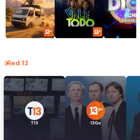
Red 13
T13
13Go