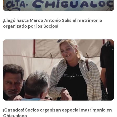
¡Llegó hasta Marco Antonio Solís al matrimonio
organizado por los Socios!
¡Llegó hasta Marco Antonio Solís al matrimonio
organizado por los Socios!
¡Casados! Socios organizan especial matrimonio en
Chigualoco
¡Casados! Socios organizan especial matrimonio en
Chigualoco