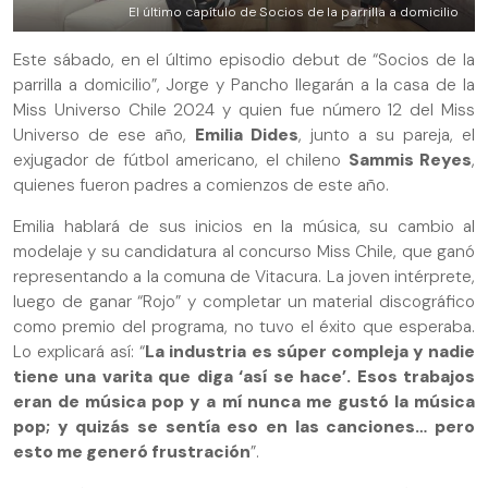
El último capítulo de Socios de la parrilla a domicilio
Este sábado, en el último episodio debut de “Socios de la
parrilla a domicilio”, Jorge y Pancho llegarán a la casa de la
Miss Universo Chile 2024 y quien fue número 12 del Miss
Universo de ese año,
Emilia Dides
, junto a su pareja, el
exjugador de fútbol americano, el chileno
Sammis Reyes
,
quienes fueron padres a comienzos de este año.
Emilia hablará de sus inicios en la música, su cambio al
modelaje y su candidatura al concurso Miss Chile, que ganó
representando a la comuna de Vitacura. La joven intérprete,
luego de ganar “Rojo” y completar un material discográfico
como premio del programa, no tuvo el éxito que esperaba.
Lo explicará así: “
La industria es súper compleja y nadie
tiene una varita que diga ‘así se hace’. Esos trabajos
eran de música pop y a mí nunca me gustó la música
pop; y quizás se sentía eso en las canciones… pero
esto me generó frustración
”.