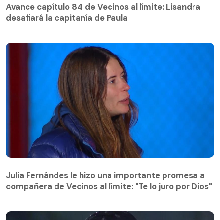
desafiará la capitanía de Paula
Avance capítulo 84 de Vecinos al límite: Lisandra
desafiará la capitanía de Paula
Julia Fernándes le hizo una importante promesa a
compañera de Vecinos al límite: "Te lo juro por Dios"
Julia Fernándes le hizo una importante promesa a
compañera de Vecinos al límite: "Te lo juro por Dios"