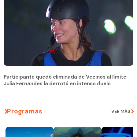
Participante quedó eliminada de Vecinos al límite:
Julia Fernándes la derrotó en intenso duelo
Participante quedó eliminada de Vecinos al límite:
Julia Fernándes la derrotó en intenso duelo
Programas
VER MÁS