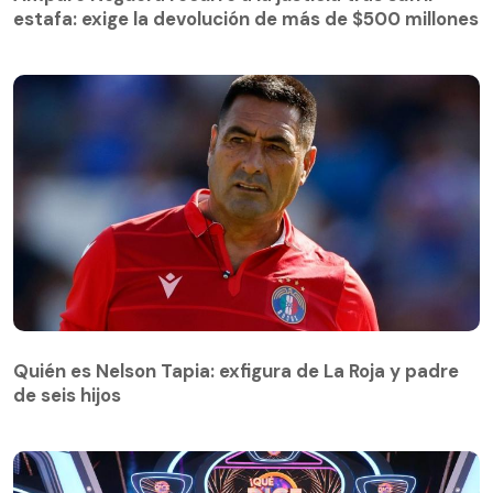
estafa: exige la devolución de más de $500 millones
Quién es Nelson Tapia: exfigura de La Roja y padre
de seis hijos
Quién es Nelson Tapia: exfigura de La Roja y padre
de seis hijos