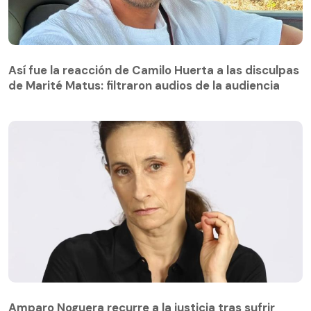
Así fue la reacción de Camilo Huerta a las disculpas
de Marité Matus: filtraron audios de la audiencia
Amparo Noguera recurre a la justicia tras sufrir
estafa: exige la devolución de más de $500 millones
Amparo Noguera recurre a la justicia tras sufrir