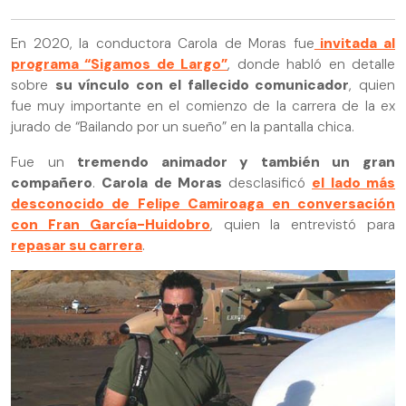
En 2020, la conductora Carola de Moras fue
invitada al
programa “Sigamos de Largo”
, donde habló en detalle
sobre
su vínculo con el fallecido comunicador
, quien
fue muy importante en el comienzo de la carrera de la ex
jurado de “Bailando por un sueño” en la pantalla chica.
Fue un
tremendo animador y también un gran
compañero
.
Carola de Moras
desclasificó
el lado más
desconocido de Felipe Camiroaga en conversación
con Fran García-Huidobro
, quien la entrevistó para
repasar su carrera
.