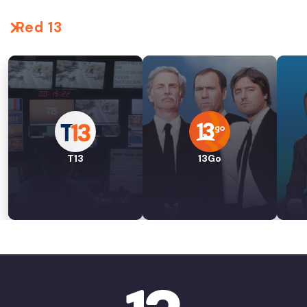
Red 13
T13
13Go