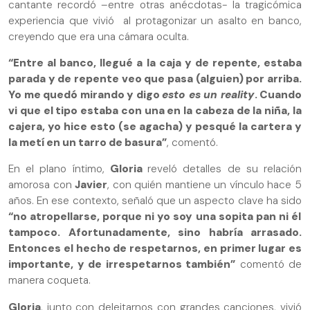
cantante recordó –entre otras anécdotas- la tragicómica
experiencia que vivió al protagonizar un asalto en banco,
creyendo que era una cámara oculta.
“Entre al banco, llegué a la caja y de repente, estaba
parada y de repente veo que pasa (alguien) por arriba.
Yo me quedó mirando y digo
esto es un reality
. Cuando
vi que el tipo estaba con una en la cabeza de la niña, la
cajera, yo hice esto (se agacha) y pesqué la cartera y
la metí en un tarro de basura”
, comentó.
En el plano íntimo,
Gloria
reveló detalles de su relación
amorosa con
Javier
, con quién mantiene un vínculo hace 5
años. En ese contexto, señaló que un aspecto clave ha sido
“no atropellarse, porque ni yo soy una sopita pan ni él
tampoco. Afortunadamente, sino habría arrasado.
Entonces el hecho de respetarnos, en primer lugar es
importante, y de irrespetarnos también”
comentó de
manera coqueta.
Gloria
, junto con deleitarnos con grandes canciones, vivió