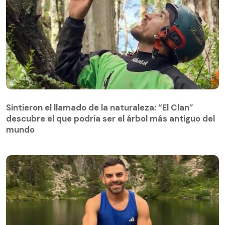
Sintieron el llamado de la naturaleza: “El Clan”
descubre el que podría ser el árbol más antiguo del
Sintieron el llamado de la naturaleza: “El Clan”
mundo
descubre el que podría ser el árbol más antiguo del
mundo