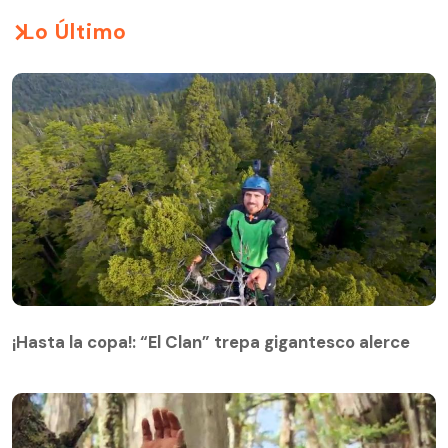
Lo Último
¡Hasta la copa!: “El Clan” trepa gigantesco alerce
¡Hasta la copa!: “El Clan” trepa gigantesco alerce